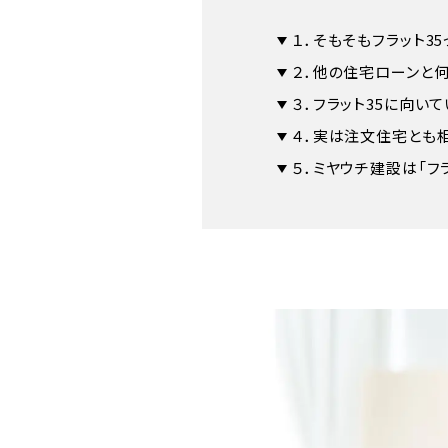
１．そもそもフラット3
２．他の住宅ローンと
３．フラット35に向い
４．実は注文住宅とも
５．ミヤウチ建設は「フ